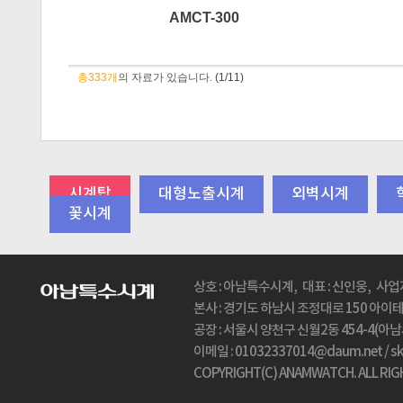
AMCT-300
총333개
의 자료가 있습니다.
(1/11)
시계탑
대형노출시계
외벽시계
꽃시계
상호 : 아남특수시계, 대표 : 신인웅, 사업자
본사 : 경기도 하남시 조정대로 150 아이테코(
공장 : 서울시 양천구 신월2동 454-4(아남시계탑
이메일 : 01032337014@daum.net / 
COPYRIGHT(C) ANAMWATCH. ALL RIG