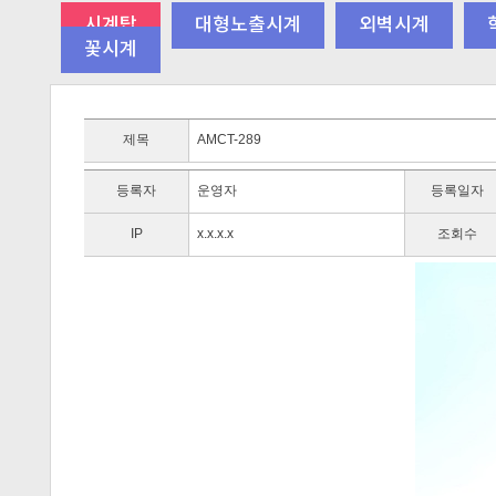
시계탑
대형노출시계
외벽시계
꽃시계
제목
AMCT-289
등록자
운영자
등록일자
IP
x.x.x.x
조회수