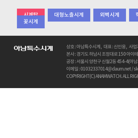
시계탑
대형노출시계
외벽시계
꽃시계
상호 : 아남특수시계, 대표 : 신인웅, 사업자
본사 : 경기도 하남시 조정대로 150 아이테코(
공장 : 서울시 양천구 신월2동 454-4(아남시계탑
이메일 : 01032337014@daum.net / 
COPYRIGHT(C) ANAMWATCH. ALL RIG