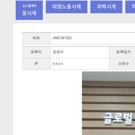
시계탑
대형노출시계
외벽시계
꽃시계
제목
AMCW-002
등록자
운영자
등록일자
IP
x.x.x.x
조회수