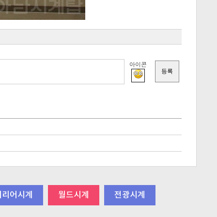
아이콘
테리어시계
월드시계
전광시계