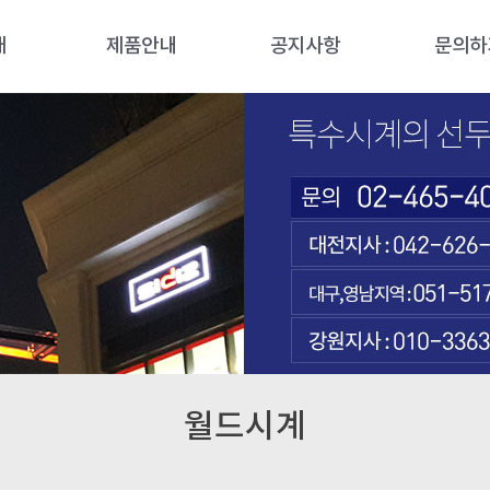
개
제품안내
공지사항
문의하
개
시계탑
공지사항
문의하
길
대형노출시계
학교용케노피시계탑
석재조형시계탑
로비시계/인테리어시계
외벽시계(벽면시계)
월드시계
전광시계
꽃시계
월드시계