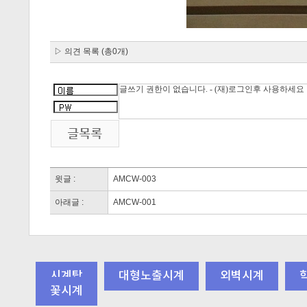
▷ 의견 목록 (총0개)
윗글 :
AMCW-003
아래글 :
AMCW-001
시계탑
대형노출시계
외벽시계
꽃시계