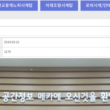
학교용케노피시계탑
석재조형시계탑
로비시계/인
2019.03.22
1170