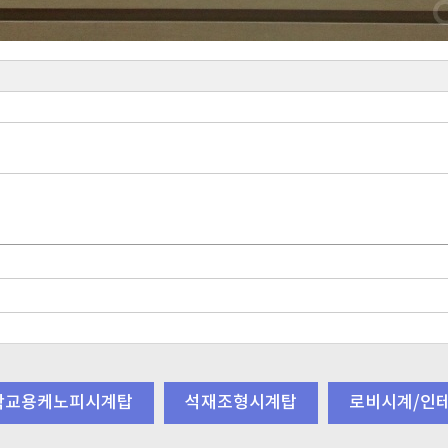
학교용케노피시계탑
석재조형시계탑
로비시계/인