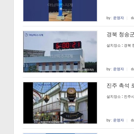
by :
운영자
|
da
경북 청송군
설치장소 : 경북
by :
운영자
|
da
진주 촉석
설치장소 : 진주
by :
운영자
|
da