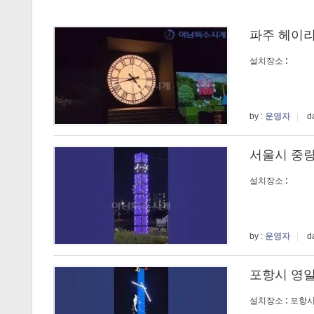
파주 헤이
설치장소 :
by :
운영자
|
da
서울시 중
설치장소 :
by :
운영자
|
da
포항시 영
설치장소 : 포항