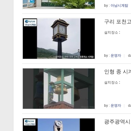
by :
아남시계탑
구리 포천
설치장소 :
by :
운영자
|
da
인형 종 시
설치장소 :
by :
운영자
|
da
광주광역시 