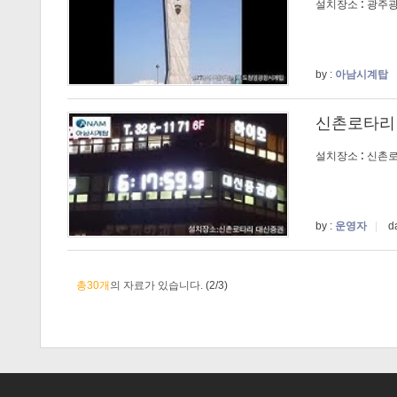
설치장소 : 광주
by :
아남시계탑
신촌로타리
설치장소 : 신촌
by :
운영자
|
da
총30개
의 자료가 있습니다.
(2/3)