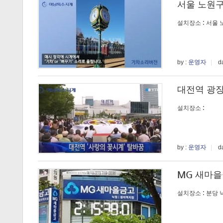
서울 노원구
설치장소 : 서울
by :
운영자
|
da
대전역 광장
설치장소 :
by :
운영자
|
da
MG 새마
설치장소 : 분당